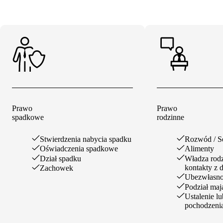
Prawo
Prawo
spadkowe
rodzinne
Stwierdzenia nabycia spadku
Rozwód / S
Oświadczenia spadkowe
Alimenty
Dział spadku
Władza rodzi
kontakty z 
Zachowek
Ubezwłasno
Podział maj
Ustalenie l
pochodzenia