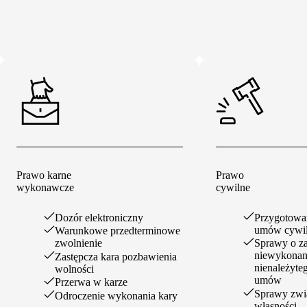
Prawo karne
Prawo
wykonawcze
cywilne
Dozór elektroniczny
Przygotowan
umów cywi
Warunkowe przedterminowe
zwolnienie
Sprawy o zap
niewykonan
Zastępcza kara pozbawienia
nienależyte
wolności
umów
Przerwa w karze
Sprawy zwi
Odroczenie wykonania kary
własności