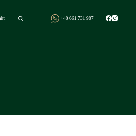
kt
+48 661 731 987