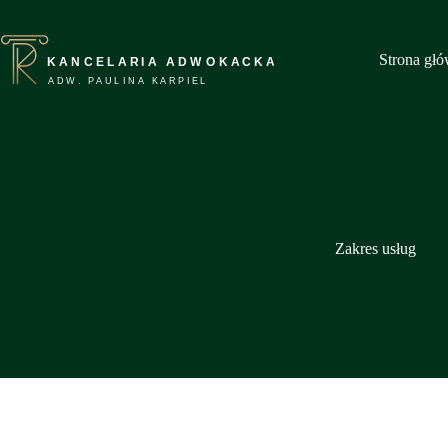
Przejdź
do
treści
Strona gł
Zakres usług