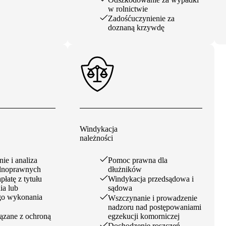
w rolnictwie
Zadośćuczynienie za
doznaną krzywdę
Windykacja
należności
ie i analiza
Pomoc prawna dla
lnoprawnych
dłużników
łatę z tytułu
Windykacja przedsądowa i
ia lub
sądowa
go wykonania
Wszczynanie i prowadzenie
nadzoru nad postępowaniami
ązane z ochroną
egzekucji komorniczej
Dochodzenie roszczeń